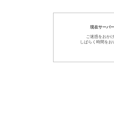
現在サーバ
ご迷惑をおか
しばらく時間をお