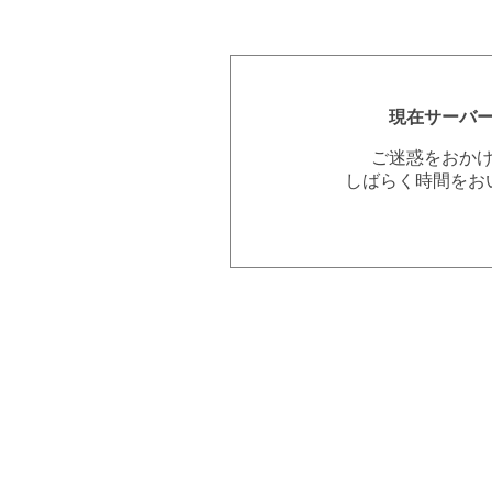
現在サーバ
ご迷惑をおか
しばらく時間をお