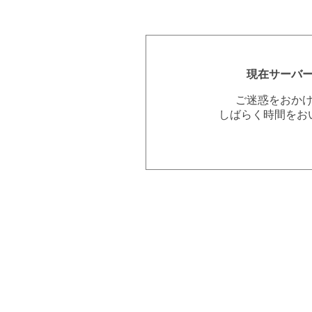
現在サーバ
ご迷惑をおか
しばらく時間をお