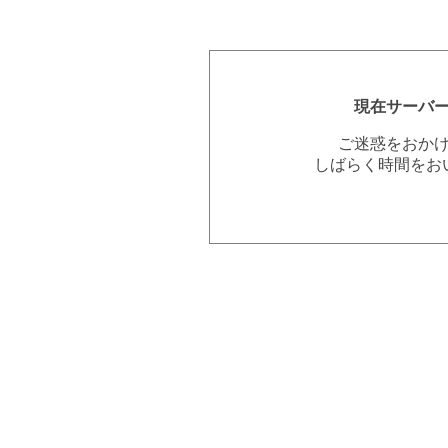
現在サーバ
ご迷惑をおか
しばらく時間をお