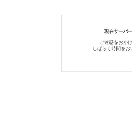
現在サーバ
ご迷惑をおか
しばらく時間をお