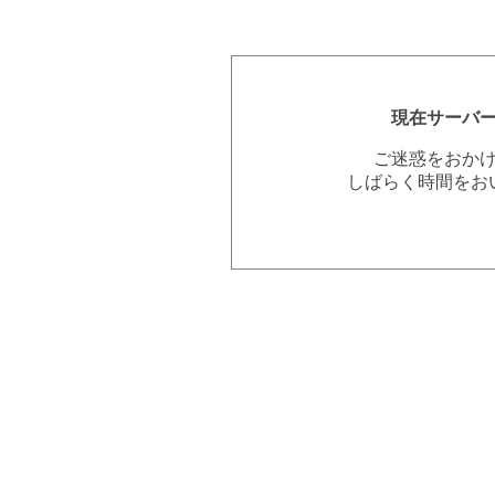
現在サーバ
ご迷惑をおか
しばらく時間をお