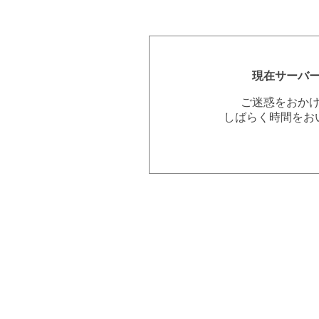
現在サーバ
ご迷惑をおか
しばらく時間をお