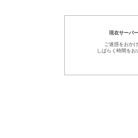
現在サーバ
ご迷惑をおか
しばらく時間をお