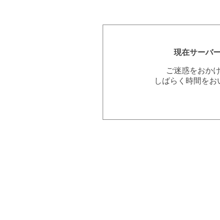
現在サーバ
ご迷惑をおか
しばらく時間をお