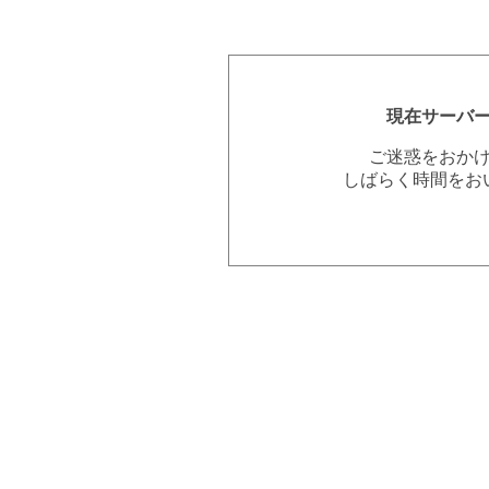
現在サーバ
ご迷惑をおか
しばらく時間をお