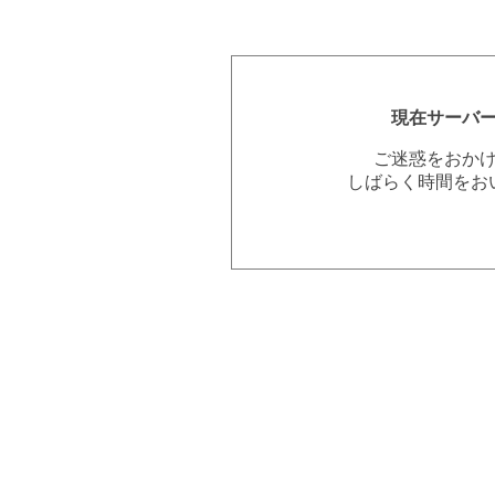
現在サーバ
ご迷惑をおか
しばらく時間をお