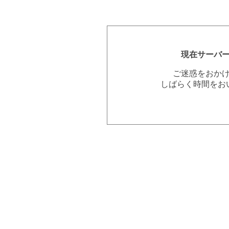
現在サーバ
ご迷惑をおか
しばらく時間をお