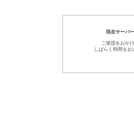
現在サーバ
ご迷惑をおか
しばらく時間をお