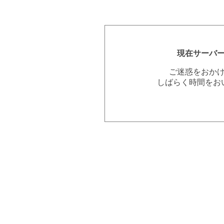
現在サーバ
ご迷惑をおか
しばらく時間をお