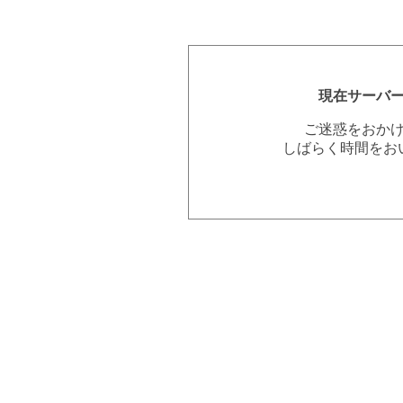
現在サーバ
ご迷惑をおか
しばらく時間をお