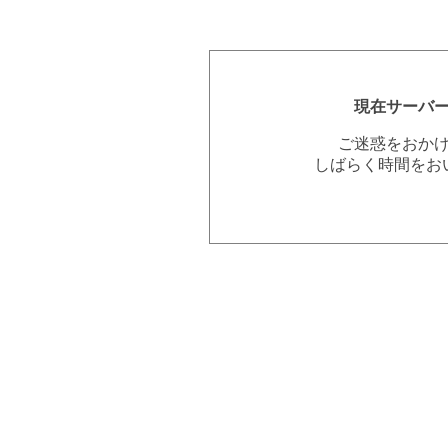
現在サーバ
ご迷惑をおか
しばらく時間をお