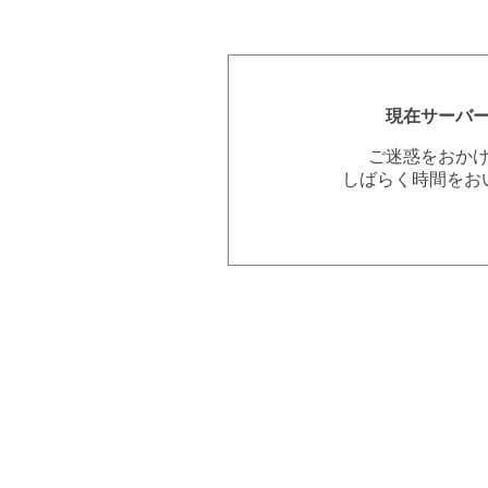
現在サーバ
ご迷惑をおか
しばらく時間をお