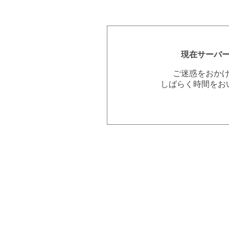
現在サーバ
ご迷惑をおか
しばらく時間をお