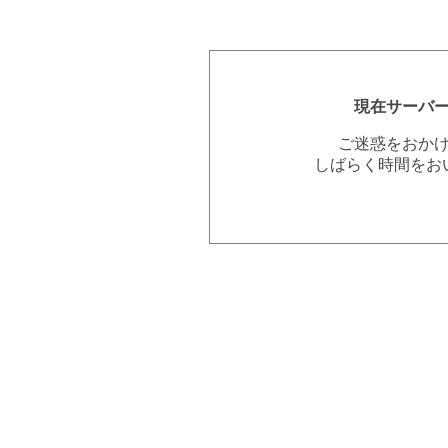
現在サーバ
ご迷惑をおか
しばらく時間をお