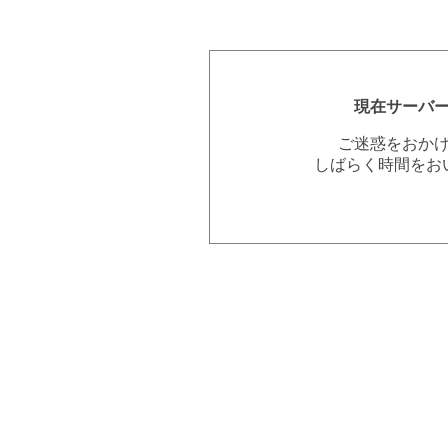
現在サーバ
ご迷惑をおか
しばらく時間をお