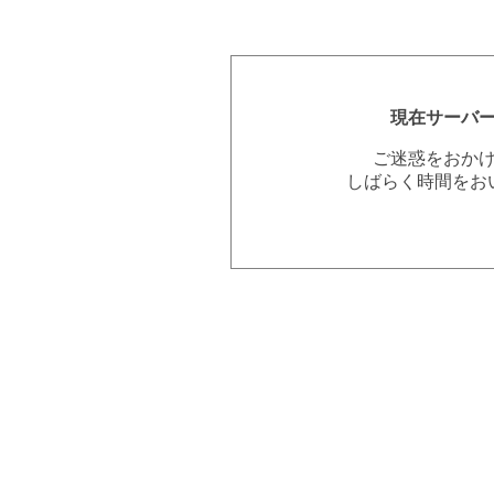
現在サーバ
ご迷惑をおか
しばらく時間をお