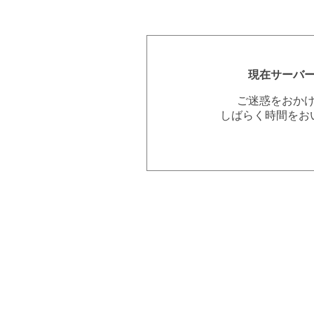
現在サーバ
ご迷惑をおか
しばらく時間をお