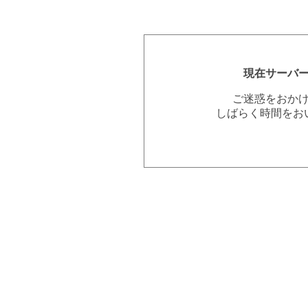
現在サーバ
ご迷惑をおか
しばらく時間をお