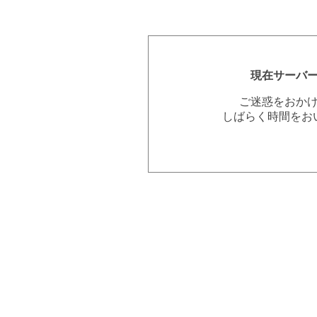
現在サーバ
ご迷惑をおか
しばらく時間をお