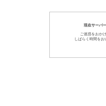
現在サーバ
ご迷惑をおか
しばらく時間をお