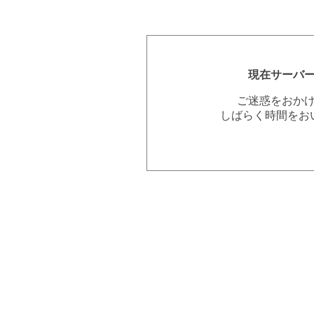
現在サーバ
ご迷惑をおか
しばらく時間をお