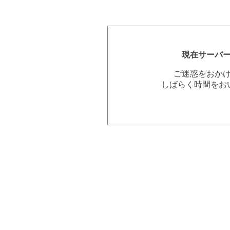
現在サーバ
ご迷惑をおか
しばらく時間をお