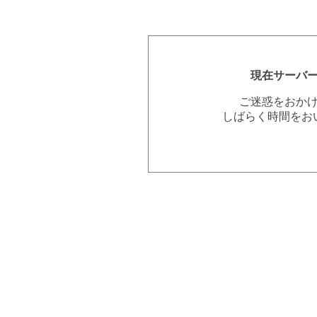
現在サーバ
ご迷惑をおか
しばらく時間をお