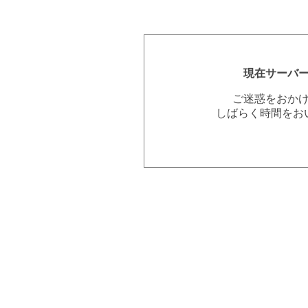
現在サーバ
ご迷惑をおか
しばらく時間をお