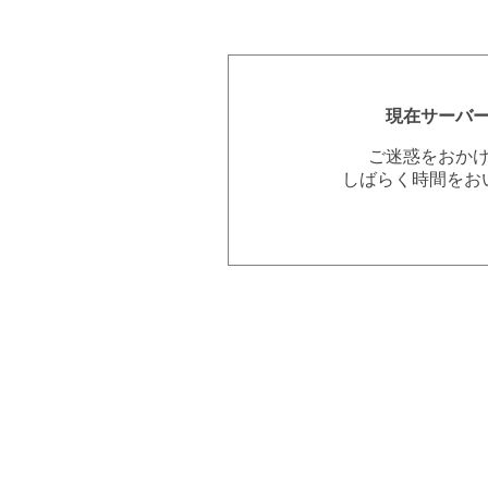
現在サーバ
ご迷惑をおか
しばらく時間をお