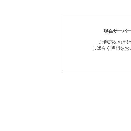
現在サーバ
ご迷惑をおか
しばらく時間をお