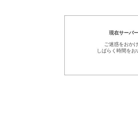
現在サーバ
ご迷惑をおか
しばらく時間をお