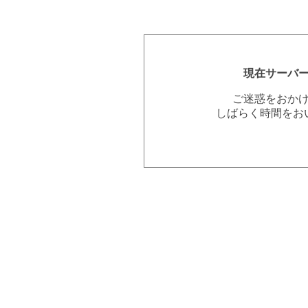
現在サーバ
ご迷惑をおか
しばらく時間をお