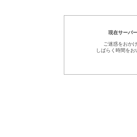
現在サーバ
ご迷惑をおか
しばらく時間をお