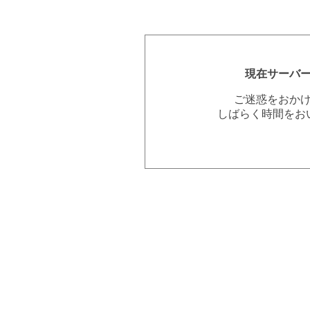
現在サーバ
ご迷惑をおか
しばらく時間をお