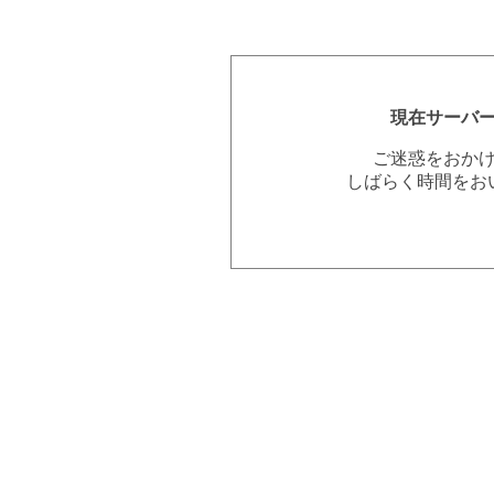
現在サーバ
ご迷惑をおか
しばらく時間をお