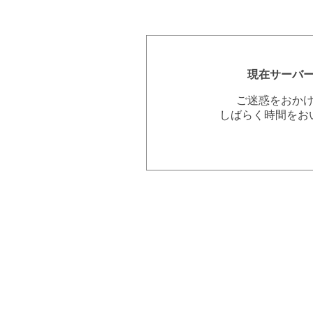
現在サーバ
ご迷惑をおか
しばらく時間をお