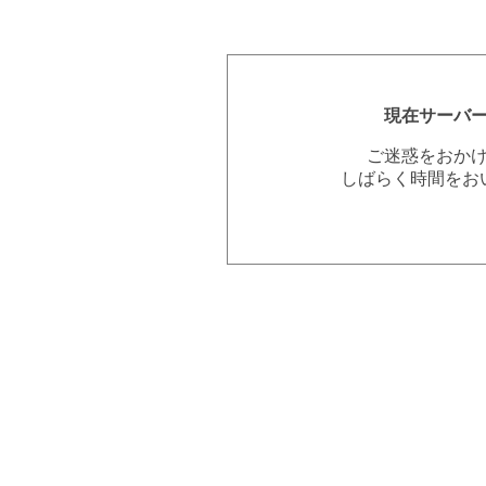
現在サーバ
ご迷惑をおか
しばらく時間をお