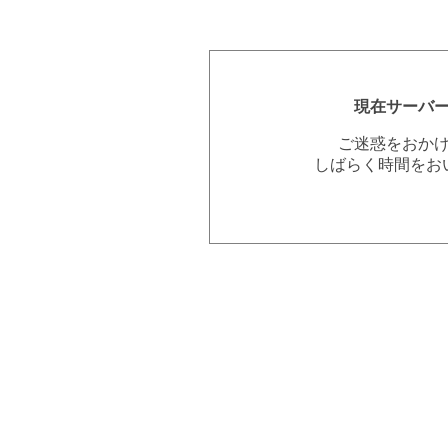
現在サーバ
ご迷惑をおか
しばらく時間をお