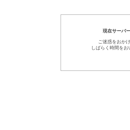
現在サーバ
ご迷惑をおか
しばらく時間をお