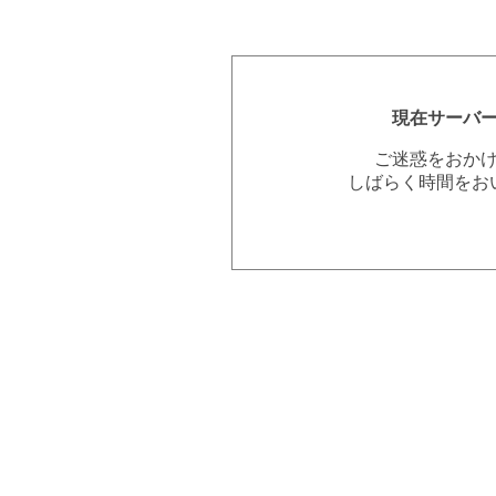
現在サーバ
ご迷惑をおか
しばらく時間をお