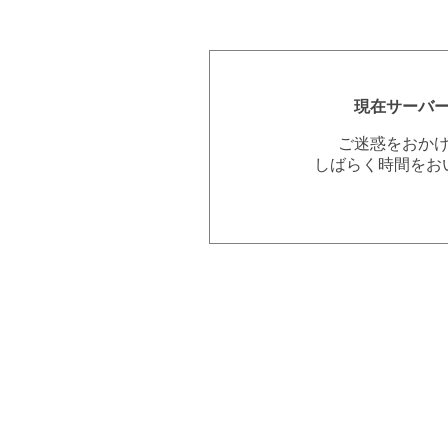
現在サーバ
ご迷惑をおか
しばらく時間をお