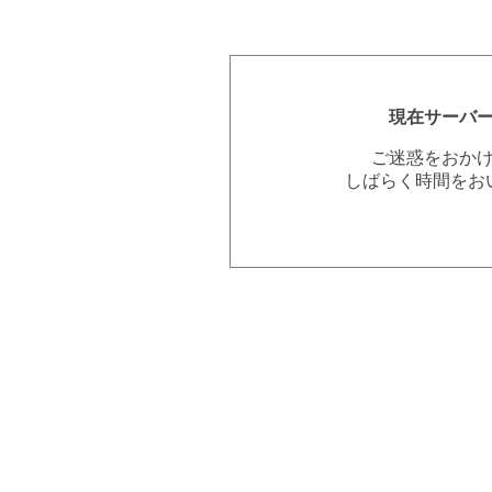
現在サーバ
ご迷惑をおか
しばらく時間をお