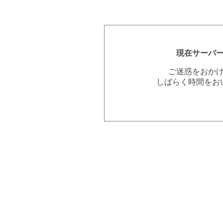
現在サーバ
ご迷惑をおか
しばらく時間をお