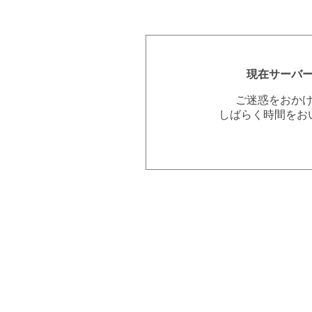
現在サーバ
ご迷惑をおか
しばらく時間をお