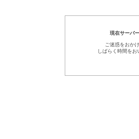
現在サーバ
ご迷惑をおか
しばらく時間をお