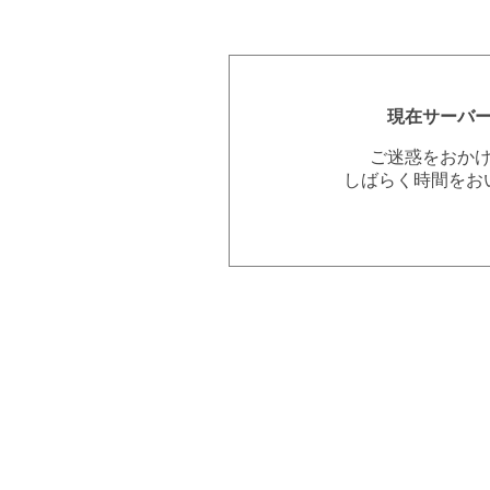
現在サーバ
ご迷惑をおか
しばらく時間をお