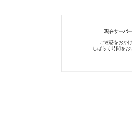
現在サーバ
ご迷惑をおか
しばらく時間をお