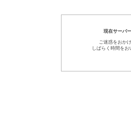
現在サーバ
ご迷惑をおか
しばらく時間をお