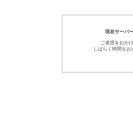
現在サーバ
ご迷惑をおか
しばらく時間をお